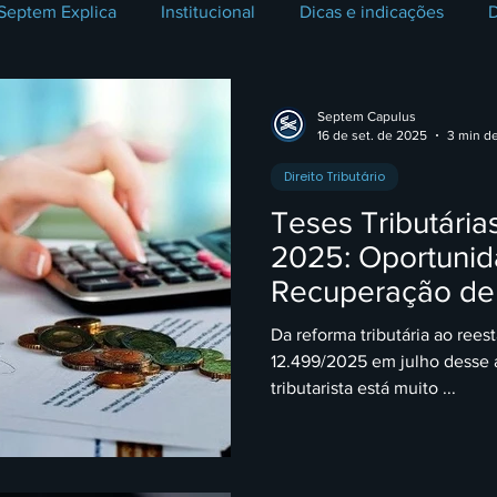
Septem Explica
Institucional
Dicas e indicações
D
Civil
Direito Público
Direito da Família
Direito d
Septem Capulus
16 de set. de 2025
3 min de
Direito Tributário
Processos Seletivos
Série Carreiras Jurídicas
Direito Tr
Teses Tributária
2025: Oportuni
D
Direito Internacional
Soft Skills
Direito Trabalhis
Recuperação de 
Da reforma tributária ao ree
12.499/2025 em julho desse 
siness
Advocacia na Prática
Direito Bancário
Dire
tributarista está muito ...