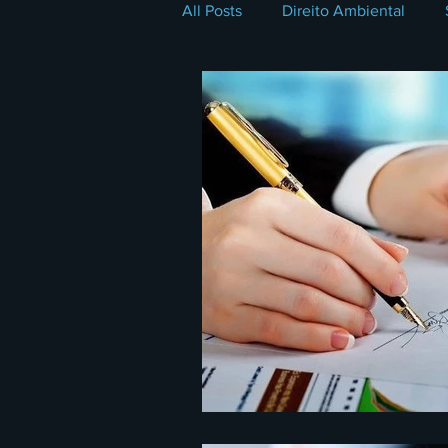
All Posts
Direito Ambiental
Coluna do Membro
Direito 
Direito e Tecnologia
Série 
Direito Previdenciário
LGP
Direito Imobiliário
Plano Bu