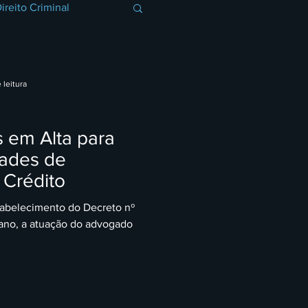
ireito Criminal
o Consumidor
 leitura
ibutário
s em Alta para
dades de
ta
Crédito
stabelecimento do Decreto nº
ano, a atuação do advogado
ito Administrativo