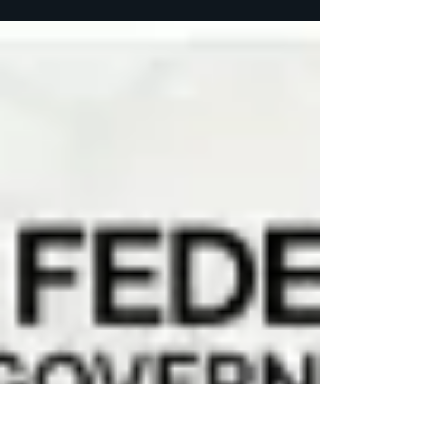
entende o que é o litisconsórcio, os seus...