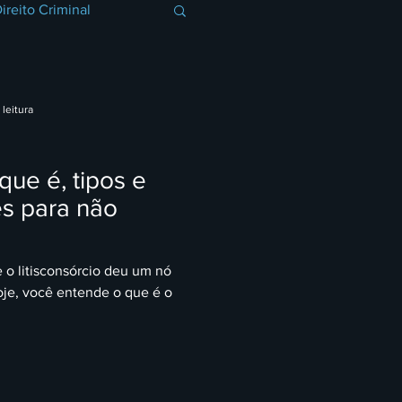
ireito Criminal
o Consumidor
 leitura
ibutário
 que é, tipos e
s para não
ta
e o litisconsórcio deu um nó
oje, você entende o que é o
ito Administrativo