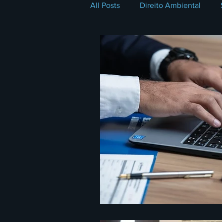
All Posts
Direito Ambiental
Coluna do Membro
Direito 
Direito e Tecnologia
Série 
Direito Previdenciário
LGP
Direito Imobiliário
Plano Bu