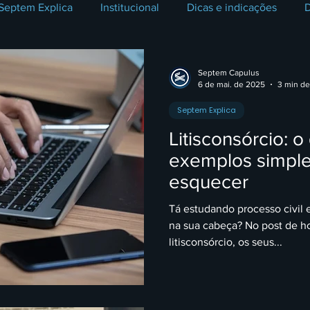
Septem Explica
Institucional
Dicas e indicações
D
Civil
Direito Público
Direito da Família
Direito d
Septem Capulus
6 de mai. de 2025
3 min de
Septem Explica
Processos Seletivos
Série Carreiras Jurídicas
Direito Tr
Litisconsórcio: o
exemplos simple
D
Direito Internacional
Soft Skills
Direito Trabalhis
esquecer
Tá estudando processo civil 
na sua cabeça? No post de h
siness
Advocacia na Prática
Direito Bancário
Dire
litisconsórcio, os seus...