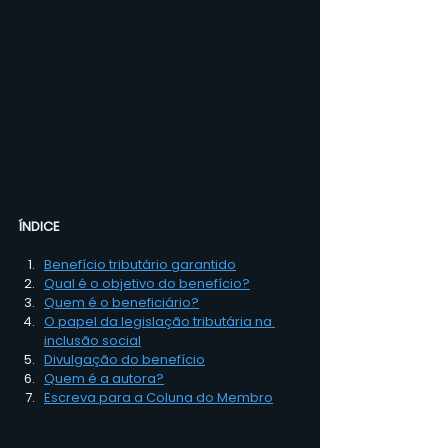
ÍNDICE
Benefício tributário garantido
Qual é o objetivo do benefício?
Quem é o beneficiário?
O papel da legislação tributária na 
inclusão social
Divulgação do benefício
Quem é a autora?
Escreva para a Coluna do Membro