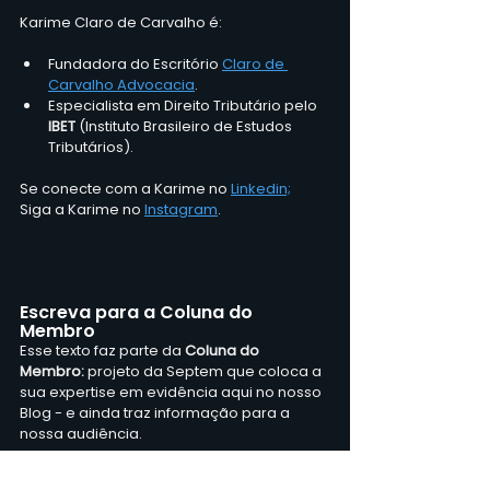
Karime Claro de Carvalho é:
Fundadora do Escritório 
Claro de 
Carvalho Advocacia
.
Especialista em Direito Tributário pelo 
IBET
 (Instituto Brasileiro de Estudos 
Tributários).
Se conecte com a Karime no
Linkedin;
Siga a Karime no
Instagram
.
Escreva para a Coluna do 
Membro
Esse texto faz parte da 
Coluna do 
Membro:
 projeto da Septem que coloca a 
sua expertise em evidência aqui no nosso 
Blog - e ainda traz informação para a 
nossa audiência.
Quer participar? 
Envie seu texto para a 