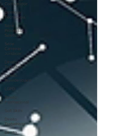
Consumidor
Direito e
Tecnologia
Série
Processos
Seletivos
Série
Carreiras
Jurídicas
Direito
Tributário
Direito
Previdenciário
LGPD
Direito
Internacional
Soft Skills
Direito
Trabalhista
Direito