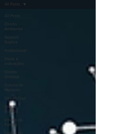
All Posts
All Posts
Direito
Ambiental
Septem
Explica
Institucional
Dicas e
indicações
Direito
Criminal
Coluna do
Membro
Direito Civil
Direito
Público
Direito da
Família
Direito do