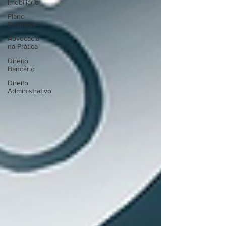
Imobiliário
Plano
Business
Advocacia
na Prática
Direito
Bancário
Direito
Administrativo