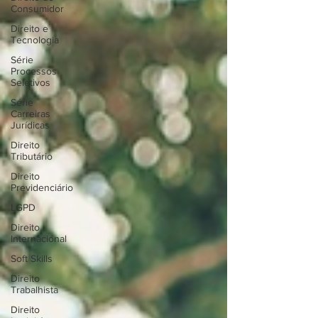
Consumidor
Direito e
Tecnologia
Série
Processos
Seletivos
Série
Carreiras
Jurídicas
Direito
Tributário
Direito
Previdenciário
LGPD
Direito
Internacional
Soft Skills
Direito
Trabalhista
Direito