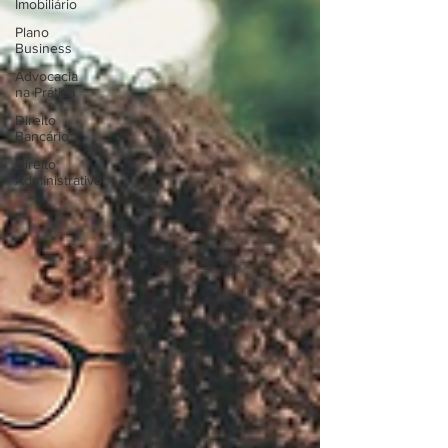
Imobiliário
Plano
Business
Advocacia
na Prática
Direito
Bancário
Direito
Administrativo