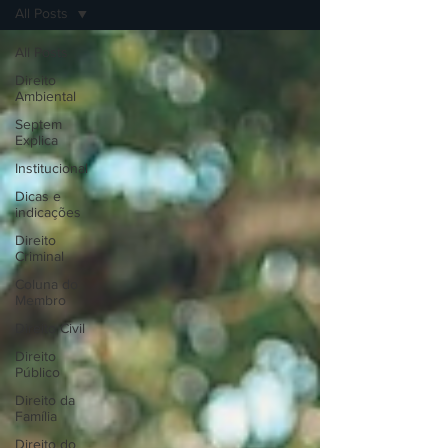
All Posts
All Posts
Direito
Ambiental
Septem
Explica
Institucional
Dicas e
indicações
Direito
Criminal
Coluna do
Membro
Direito Civil
Direito
Público
Direito da
Família
Direito do