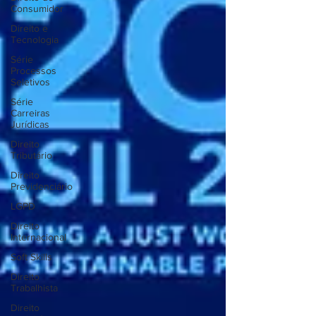
Consumidor
Direito e
Tecnologia
Série
Processos
Seletivos
Série
Carreiras
Jurídicas
Direito
Tributário
Direito
Previdenciário
LGPD
Direito
Internacional
Soft Skills
Direito
Trabalhista
Direito