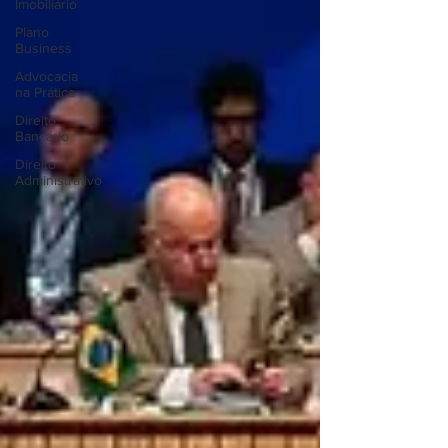
Imobiliário
Plano
Business
Advocacia
na Prática
Direito
Bancário
Direito
Administrativo