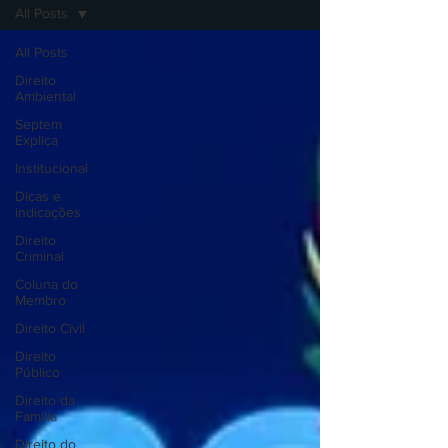
All Posts
All Posts
Direito
Ambiental
Septem
Explica
Institucional
Dicas e
indicações
Direito
Criminal
Coluna do
Membro
Direito Civil
Direito
Público
Direito da
Família
Direito do