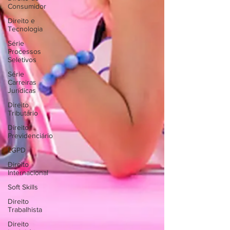
Consumidor
Direito e
Tecnologia
Série
Processos
Seletivos
Série
Carreiras
Jurídicas
Direito
Tributário
Direito
Previdenciário
LGPD
Direito
Internacional
Soft Skills
Direito
Trabalhista
Direito