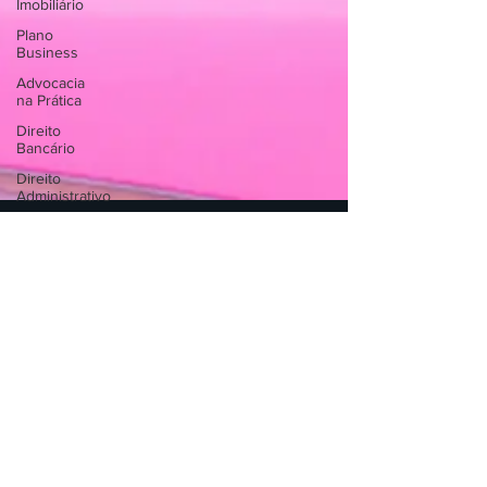
Imobiliário
Plano
Business
Advocacia
na Prática
Direito
Bancário
Direito
Administrativo
Septem Capulus
14 de jul. de 2023
3 min de leitura
Trailer de Barbie vetado nos
cinemas: casos jurídicos
envolvendo a boneca mais
famosa do mundo!