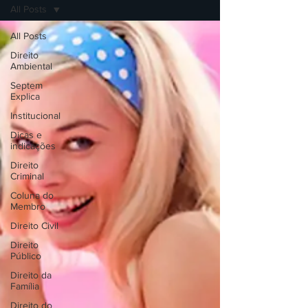
All Posts
All Posts
Direito
Ambiental
Septem
Explica
Institucional
Dicas e
indicações
Direito
Criminal
Coluna do
Membro
Direito Civil
Direito
Público
Direito da
Família
Direito do