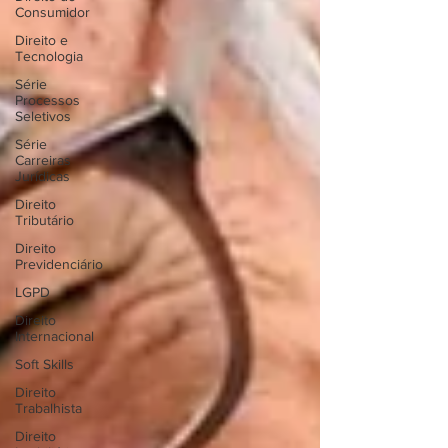
Consumidor
Direito e
Tecnologia
Série
Processos
Seletivos
Série
Carreiras
Jurídicas
Direito
Tributário
Direito
Previdenciário
LGPD
Direito
Internacional
Soft Skills
Direito
Trabalhista
Direito