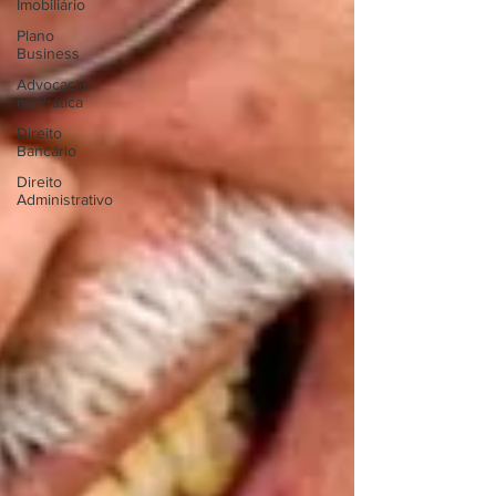
Imobiliário
Plano
Business
Advocacia
na Prática
Direito
Bancário
Direito
Administrativo