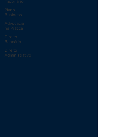
Imobiliário
Plano
Business
Advocacia
na Prática
Direito
Bancário
Direito
Administrativo