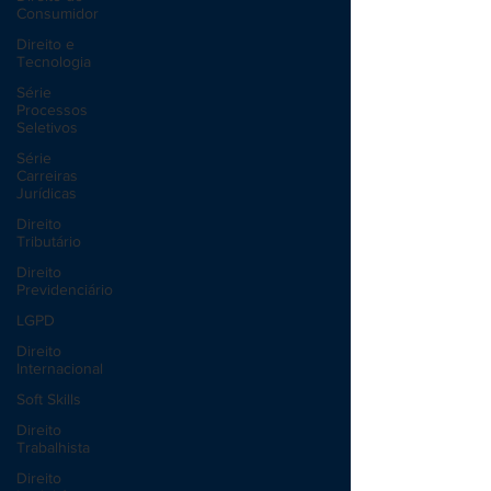
Consumidor
Direito e
Tecnologia
Série
Processos
Seletivos
Série
Carreiras
Jurídicas
Direito
Tributário
Direito
Previdenciário
LGPD
Direito
Internacional
Soft Skills
Direito
Trabalhista
Direito