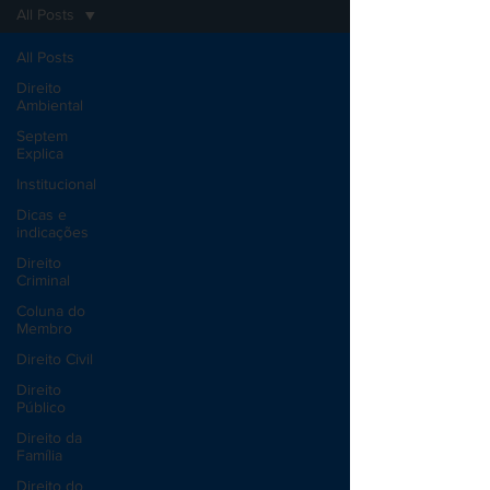
All Posts
All Posts
Direito
Ambiental
Septem
Explica
Institucional
Dicas e
indicações
Direito
Criminal
Coluna do
Membro
Direito Civil
Direito
Público
Direito da
Família
Direito do