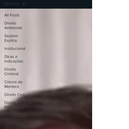
All Posts
All Posts
Direito
Ambiental
Septem
Explica
Institucional
Dicas e
indicações
Direito
Criminal
Coluna do
Membro
Direito Civil
Direito
Público
Direito da
Família
Direito do