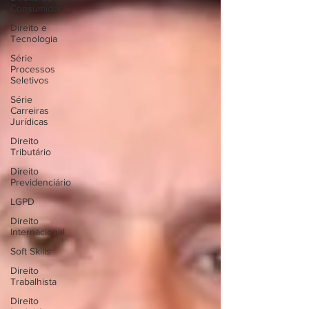
Consumidor
Direito e
Tecnologia
Série
Processos
Seletivos
Série
Carreiras
Jurídicas
Direito
Tributário
Direito
Previdenciário
LGPD
Direito
Internacional
Soft Skills
Direito
Trabalhista
Direito