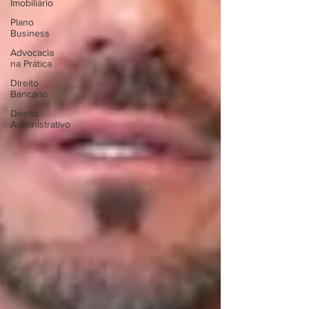
Imobiliário
Plano
Business
Advocacia
na Prática
Direito
Bancário
Direito
Administrativo