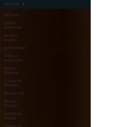
All Posts
All Posts
Direito
Ambiental
Septem
Explica
Institucional
Dicas e
indicações
Direito
Criminal
Coluna do
Membro
Direito Civil
Direito
Público
Direito da
Família
Direito do