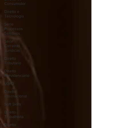
Consumidor
Direito e
Tecnologia
Série
Processos
Seletivos
Série
Carreiras
Jurídicas
Direito
Tributário
Direito
Previdenciário
LGPD
Direito
Internacional
Soft Skills
Direito
Trabalhista
Direito