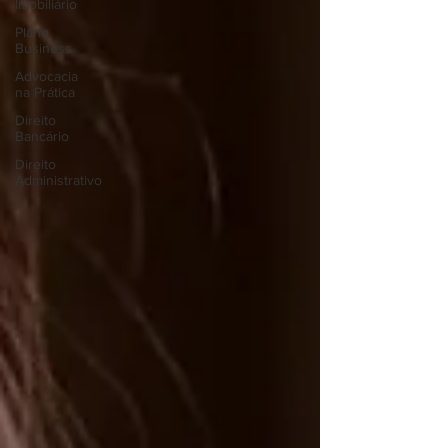
Imobiliário
Plano
Business
Advocacia
na Prática
Direito
Bancário
Direito
Administrativo