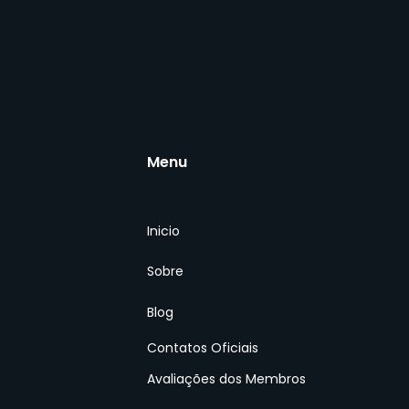
Menu
Inicio
Modelo de parecer
Dire
jurídico: Como elaborar
você
Sobre
um documento eficaz?
atu
cre
Blog
Contatos Oficiais
Avaliações dos
Membros