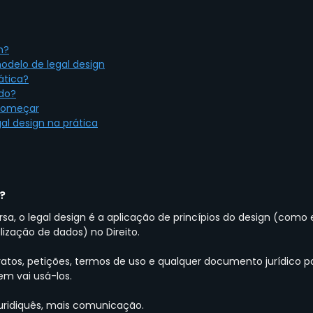
n?
odelo de legal design
ática?
ado?
começar
al design na prática
?
a, o legal design é a aplicação de princípios do design (como 
lização de dados) no Direito.
ratos, petições, termos de uso e qualquer documento jurídico p
m vai usá-los.
uridiquês, mais comunicação.