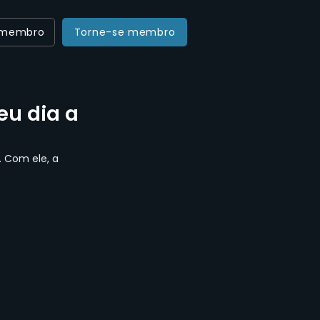
 membro
Torne-se membro
eu dia a
 Com ele, a 