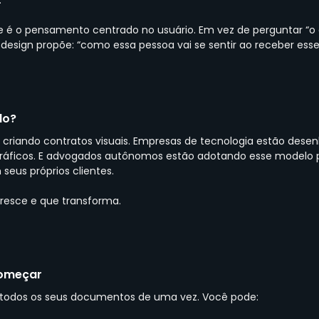
.
 é o pensamento centrado no usuário. Em vez de perguntar “o q
al design propõe: “como essa pessoa vai se sentir ao receber e
do?
ão criando contratos visuais. Empresas de tecnologia estão des
ráficos. E advogados autônomos estão adotando esse modelo p
eus próprios clientes.
esce e que transforma.
começar
r todos os seus documentos de uma vez. Você pode: