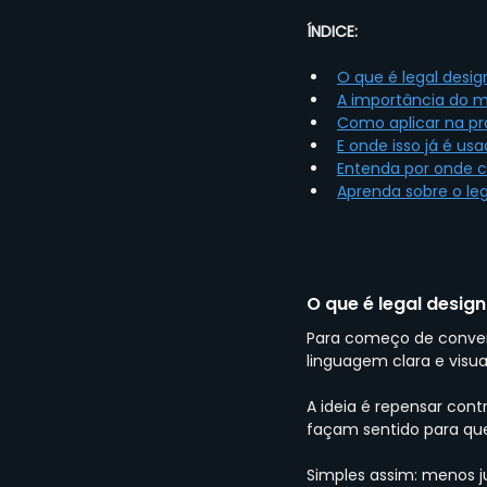
ÍNDICE:
O que é legal desig
A importância do m
Como aplicar na pr
E onde isso já é us
Entenda por onde 
Aprenda sobre o leg
O que é legal design
Para começo de convers
linguagem clara e visua
A ideia é repensar cont
façam sentido para que
Simples assim: menos j