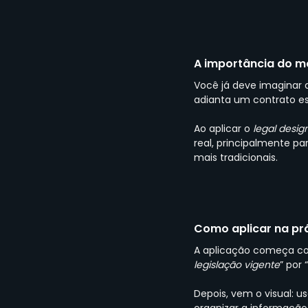
A importância do mo
Você já deve imaginar 
adianta um contrato es
Ao aplicar o 
legal desig
real, principalmente pa
mais tradicionais.
Como aplicar na pr
A aplicação começa co
legislação vigente
” por “
Depois, vem o visual: u