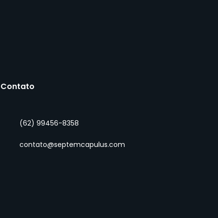
Contato
(62) 99456-8358
ito digital: Tudo que
 precisa saber para
contato@septemcapulus.com
ar nessa área em
scimento