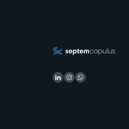
O que é Direito Digital — e
como atuar nessa que é
uma das áreas mais bem
pagas do Direito