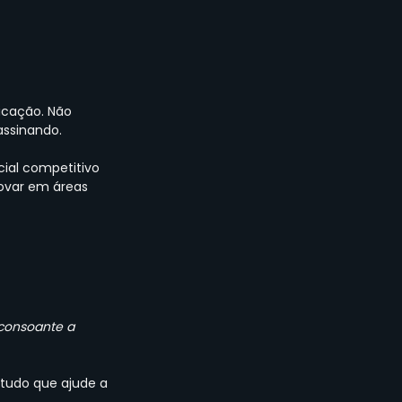
icação. Não 
assinando.
cial competitivo 
novar em áreas 
consoante a 
 tudo que ajude a 