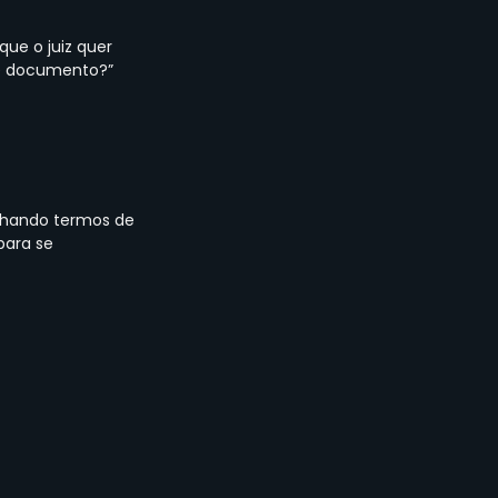
ue o juiz quer 
sse documento?”
enhando termos de 
ara se 