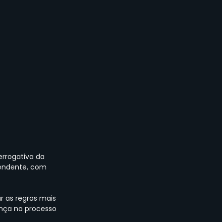
errogativa da 
pendente, com 
r as regras mais 
ança no processo 