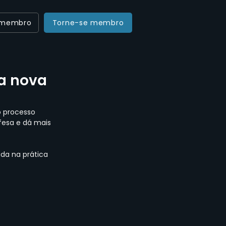
 membro
Torne-se membro
a nova
 processo 
fesa e dá mais 
da na prática 