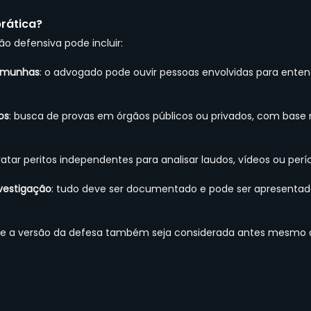
rática?
ão defensiva pode incluir:
temunhas
: o advogado pode ouvir pessoas envolvidas para enten
os
: busca de provas em órgãos públicos ou privados, com base n
ratar peritos independentes para analisar laudos, vídeos ou períci
nvestigação
: tudo deve ser documentado e pode ser apresentado
 que a versão da defesa também seja considerada antes mesmo