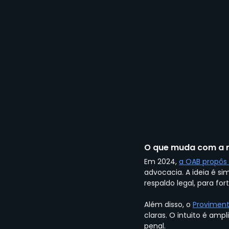
O que muda com a n
Em 2024, 
a OAB propôs 
advocacia. A ideia é s
respaldo legal, para for
Além disso, o
Proviment
claras. O intuito é amp
penal.