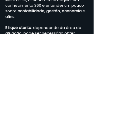
conhecimento 360 e entender um pouco 
sobre 
contabilidade, gestão, economia 
e 
afins.
E fique atento: 
dependendo da área de 
atuação, pode ser necessário obter 
registro em conselhos profissionais, como 
o Conselho Regional de Contabilidade 
(CRC).
Algumas jurisdições exigem a obtenção 
de licenças ou autorizações específicas 
para exercer a atividade de auditor.