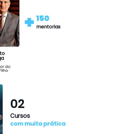
+
150
+
mentorias
150
mentorias
to
ga
to
or do
ga
Filho
or do
Filho
02
Cursos
com muita prática