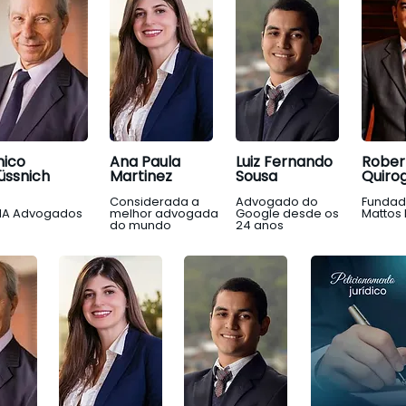
hico
Ana Paula
Luiz Fernando
Rober
üssnich
Martinez
Sousa
Quiro
hico
Ana Paula
Luiz Fernando
Rober
ndador do
Considerada a
Advogado do
Fundad
üssnich
Martinez
Sousa
Quiro
A Advogados
melhor advogada
Google desde os
Mattos 
do mundo
24 anos
ndador do
Considerada a
Advogado do
Fundad
A Advogados
melhor advogada
Google desde os
Mattos 
do mundo
24 anos