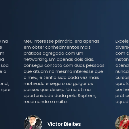
e na
Meu interesse primário, era apenas
Excel
 e
em obter conhecimentos mais
diver
em
práticos agregado com um
com c
ma
networking. Em apenas dois dias,
insta
ssoa
consegui contato com duas pessoas
atendi
e a
que atuam no mesmo interesse que
nunca
o meu, e tenho sido cada vez mais
curso
onal,
motivado e seguro ao galgar os
aprof
empre
passos que desejo. Uma ótima
conhe
oportunidade dada pela Septem,
práti
recomendo e muito...
agrad
Victor Bieites