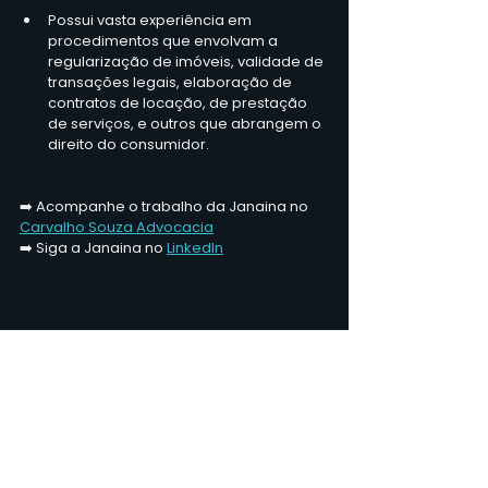
Possui vasta experiência em 
procedimentos que envolvam a 
regularização de imóveis, validade de 
transações legais, elaboração de 
contratos de locação, de prestação 
de serviços, e outros que abrangem o 
direito do consumidor.
➡️ Acompanhe o trabalho da Janaina no 
Carvalho Souza Advocacia
➡️ Siga a Janaina no 
LinkedIn
Escreva para a Coluna do 
Membro
Esse texto faz parte da Coluna do Membro: 
projeto da Septem que coloca a sua 
expertise em evidência aqui no nosso Blog 