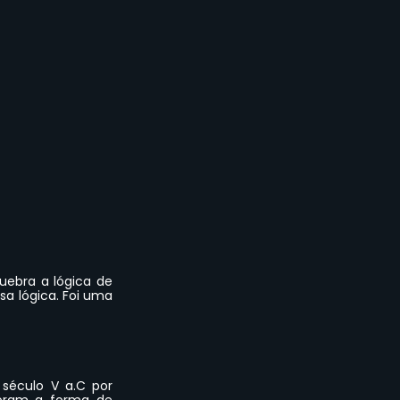
ebra a lógica de 
a lógica. Foi uma 
éculo V a.C por 