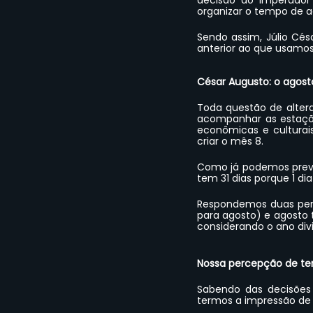
decisão do Imperador
organizar o tempo de a
Sendo assim, Júlio Cé
anterior ao que usamos
César Augusto: o agos
Toda questão de alter
acompanhar as estaçõe
econômicas e culturais
criar o mês 8.
Como já podemos prev
tem 31 dias porque 1 dia
Respondemos duas pergu
para agosto) e agosto 
considerando o ano div
Nossa percepção de t
Sabendo das decisões 
termos a impressão de 