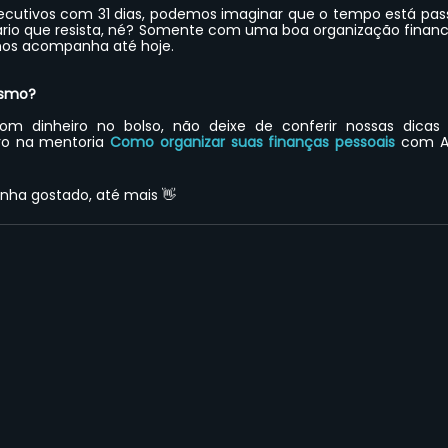
cutivos com 31 dias, podemos imaginar que o tempo está pas
rio que resista, né? Somente com uma boa organização financeir
 nos acompanha até hoje.
esmo?
m dinheiro no bolso, não deixe de conferir nossas dicas 
ro na mentoria
Como organizar suas finanças pessoais
com Ar
nha gostado, até mais 👋