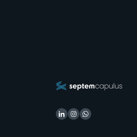
As 5 principais
tendências do mercado
jurídico para o segundo