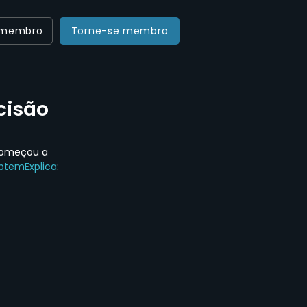
 membro
Torne-se membro
cisão
 começou a 
ptemExplica
: