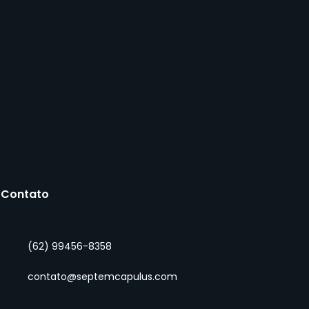
Contato
(62) 99456-8358
fego pago para
ogados: guia
contato@septemcapulus.com
pleto para captar