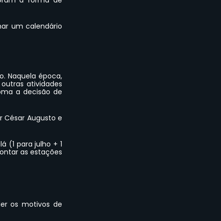
oram a forma de 
ar um calendário 
. Naquela época, 
utras atividades 
oma a decisão de 
César Augusto e 
(1 para julho + 1 
ntar as estações 
er os motivos de 