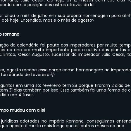
 romano, Júlio César. Ou seja, os 12 meses com 365 dias f
cordo com a posição dos astros através da lei.
sar criou o mês de julho em sua própria homenagem para alinh
 até hoje. Entendido, mas e o mês de agosto?
to romano
ação do calendário foi pauta dos imperadores por muito tempo
s do ano era muito importante para o cultivo das plantas e o
. Então, César Augusto, sucessor do imperador Júlio César, t
er, agosto recebe esse nome como homenagem ao imperador 
 foi retirado de fevereiro 🤯
ntas em uma só: fevereiro tem 28 porque tiraram 2 dias de lá 
tem 31 dias também por isso. Essa também foi uma forma de co
idido em 4 fases.
empo mudou com a lei
jurídicas adotadas no Império Romano, conseguimos entend
que agosto é muito mais longo que os outros meses do ano. 