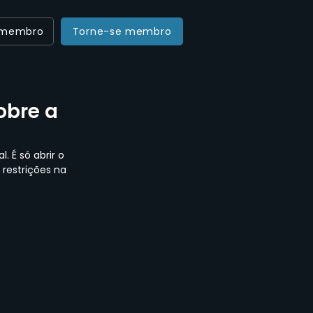
 membro
Torne-se membro
obre a
. É só abrir o 
restrições na 