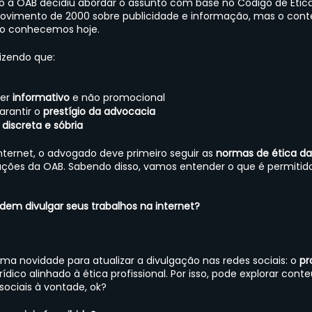
sso a OAB decidiu abordar o assunto com base no Código de Ética 
 provimento de 2000 sobre publicidade e informação, mas o conte
mo conhecemos hoje.
dizendo que:
er
 informativo
 e não promocional
rantir o
 prestígio da advocacia
 discreta e sóbria
internet, o advogado deve primeiro seguir as 
normas de ética da
ções da OAB. Sabendo disso, vamos entender o que é permitido
dem divulgar seus trabalhos na internet? 
ma novidade para atualizar a divulgação nas redes sociais: o 
pr
dico alinhado à ética profissional. Por isso, pode explorar cont
sociais à vontade, ok?