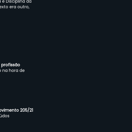
e Disciplina da 
xto era outro, 
 profissão
 na hora de 
ovimento 205/21
eúdos 