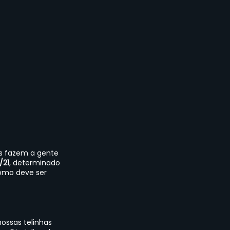
is fazem a gente 
/21
, determinado 
omo deve ser 
ossas telinhas 