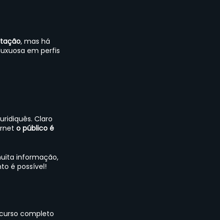
ntação
, mas há 
luxuosa em perfis 
ridiquês. Claro 
rnet
 o público é 
uita informação, 
o é possível!
curso completo 