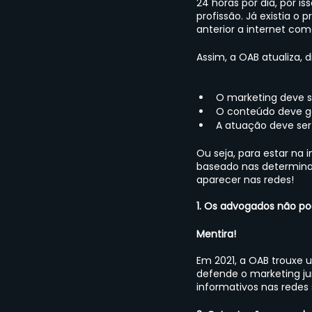
24 horas por dia, por i
profissão. Já existia o
anterior a internet co
Assim, a OAB atualiza, 
O marketing deve s
O conteúdo deve ga
A atuação deve ser
Ou seja, para estar na 
baseado nas determina
aparecer nas redes!
1. Os advogados não po
Mentira!
Em 2021, a OAB trouxe u
defende o marketing jurí
informativos nas redes 