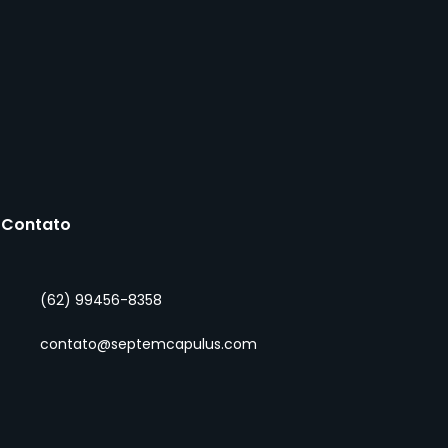
Contato
(62) 99456-8358
fego pago para
ogados: guia
contato@septemcapulus.com
pleto para captar
ntes com Google Ads
eta Ads