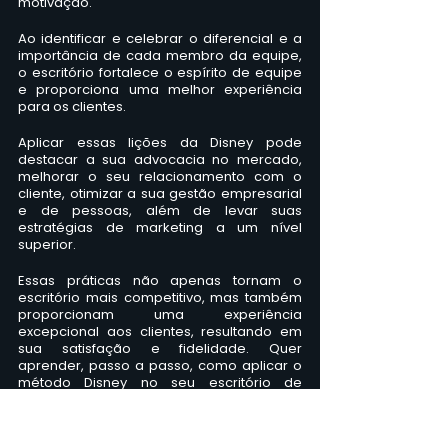
motivação. 
Ao identificar e celebrar o diferencial e a 
importância de cada membro da equipe, 
o escritório fortalece o espírito de equipe 
e proporciona uma melhor experiência 
para os clientes.
Aplicar essas lições da Disney pode 
destacar a sua advocacia no mercado, 
melhorar o seu relacionamento com o 
cliente, otimizar a sua gestão empresarial 
e de pessoas, além de levar suas 
estratégias de marketing a um nível 
superior. 
Essas práticas não apenas tornam o 
escritório mais competitivo, mas também 
proporcionam uma experiência 
excepcional aos clientes, resultando em 
sua satisfação e fidelidade. Quer 
aprender, passo a passo, como aplicar o 
método Disney no seu escritório de 
advocacia? 
Confira na plataforma o nosso 
curso
Relacionamento com o Cliente - 
Método Disney
, ministrado pela professora 