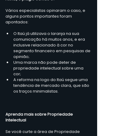
Vários especialistas opinaram o caso, e 
alguns pontos importantes foram 
apontados:
O Itaú já utilizava o laranja na sua 
comunicação há muitos anos, e era 
inclusive relacionado à cor no 
segmento financeiro em pesquisas de 
opinião;
Uma marca não pode deter de 
propriedade intelectual sobre uma 
cor;
A reforma na logo do Itaú segue uma 
tendência de mercado clara, que são 
os traços minimalistas.
Aprenda mais sobre Propriedade 
Intelectual
Se você curte a área de Propriedade 