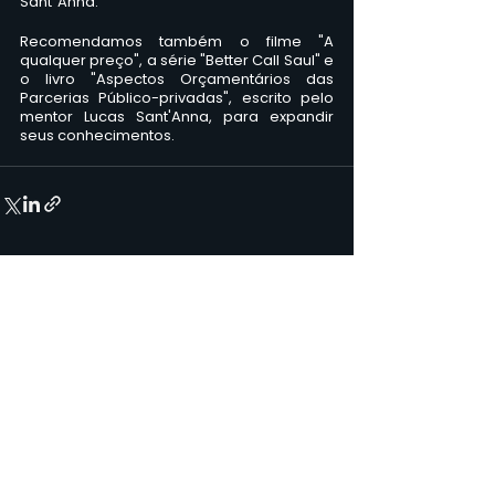
Sant´Anna. 
Recomendamos também o filme "A 
qualquer preço", a série "Better Call Saul" e 
o livro "Aspectos Orçamentários das 
Parcerias Público-privadas", escrito pelo 
mentor Lucas Sant'Anna, para expandir 
seus conhecimentos.
Ver tudo
Posts recentes