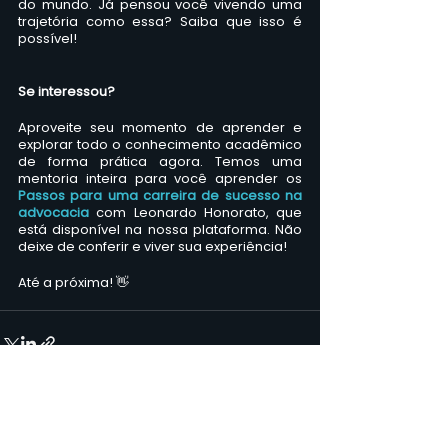
do mundo. Já pensou você vivendo uma 
trajetória como essa? Saiba que isso é 
possível!
Se interessou?
Aproveite seu momento de aprender e 
explorar todo o conhecimento acadêmico 
de forma prática agora. Temos uma 
mentoria inteira para você aprender os
Passos para uma carreira de sucesso na 
advocacia
com Leonardo Honorato, que 
está disponível na nossa plataforma. Não 
deixe de conferir e viver sua experiência!
Até a próxima! 👋
Ver tudo
Posts recentes