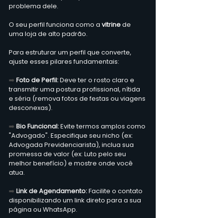
problema dele. 
O seu perfil funciona como a
 vitrine
 de 
uma loja de alto padrão.  
Para estruturar um perfil que converte, 
ajuste esses pilares fundamentais:  
➡️ 
Foto de Perfil:
 Deve ter o rosto claro e 
transmitir uma postura profissional, nítida 
e séria (remova fotos de festas ou viagens 
desconexas).  
➡️ 
Bio Funcional:
 Evite termos amplos como 
"Advogado". Especifique seu nicho (ex: 
Advogada Previdenciarista), inclua sua 
promessa de valor (ex: Luto pelo seu 
melhor benefício) e mostre onde você 
atua.  
➡️ 
Link de Agendamento:
 Facilite o contato 
disponibilizando um link direto para a sua 
página ou WhatsApp.  