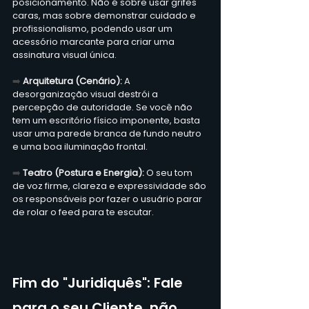
posicionamento. Não é sobre usar grifes 
caras, mas sobre demonstrar cuidado e 
profissionalismo, podendo usar um 
acessório marcante para criar uma 
assinatura visual única.  
➡️ 
Arquitetura (Cenário):
 A 
desorganização visual destrói a 
percepção de autoridade. Se você não 
tem um escritório físico imponente, basta 
usar uma parede branca de fundo neutro 
e uma boa iluminação frontal.  
➡️ 
Teatro (Postura e Energia):
 O seu tom 
de voz firme, clareza e expressividade são 
os responsáveis por fazer o usuário parar 
de rolar o feed para te escutar.  
Fim do "Juridiquês": Fale 
para o seu Cliente, não 