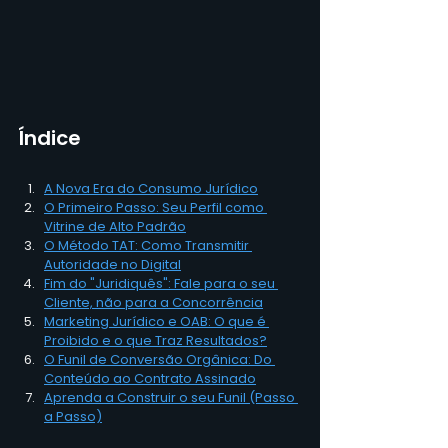
Índice
A Nova Era do Consumo Jurídico
O Primeiro Passo: Seu Perfil como 
Vitrine de Alto Padrão
O Método TAT: Como Transmitir 
Autoridade no Digital
Fim do "Juridiquês": Fale para o seu 
Cliente, não para a Concorrência
Marketing Jurídico e OAB: O que é 
Proibido e o que Traz Resultados?
O Funil de Conversão Orgânica: Do 
Conteúdo ao Contrato Assinado
Aprenda a Construir o seu Funil (Passo 
a Passo)