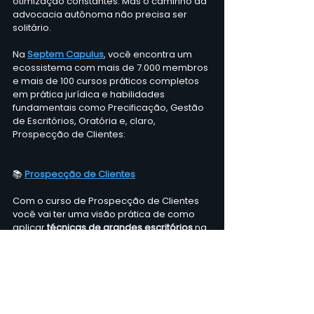
otimização constantes. Mas o caminho da 
advocacia autônoma não precisa ser 
solitário.  
Na 
Septem Capulus
, você encontra um 
ecossistema com mais de 7.000 membros 
e mais de 100 cursos práticos completos 
em prática jurídica e habilidades 
fundamentais como Precificação, Gestão 
de Escritórios, Oratória e, claro, 
Prospecção de Clientes:
📚 
Prospecção de Clientes
Com o curso de Prospecção de Clientes 
você vai ter uma visão prática de como 
aplicar 
técnicas de grandes escritórios 
na 
sua advocacia. Aprenda sobre como 
abordar o cliente, como negociar com ele 
para fechar o contrato, atendimento, 
métricas e muito mais.